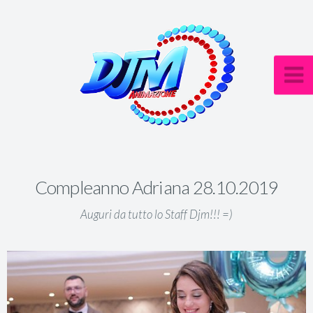
Compleanno Adriana 28.10.2019
Auguri da tutto lo Staff Djm!!! =)