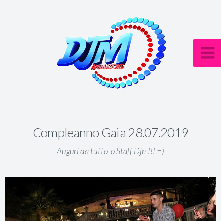
Compleanno Gaia 28.07.2019
Auguri da tutto lo Staff Djm!!! =)