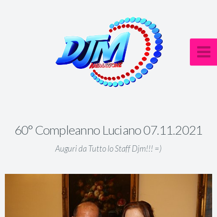
60° Compleanno Luciano 07.11.2021
Auguri da Tutto lo Staff Djm!!! =)