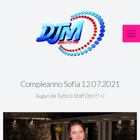
Compleanno Sofia 12.07.2021
Auguri da Tutto lo Staff Djm!!! =)