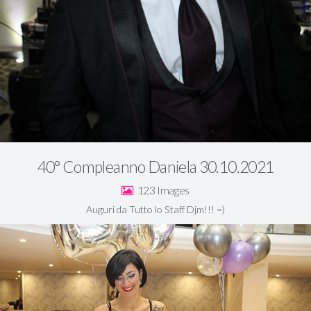
40° Compleanno Daniela 30.10.2021
123
Auguri da Tutto lo Staff Djm!!! =)