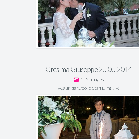
Cresima Giuseppe 25.05.2014
112
Auguri da tutto lo Staff Djm!!! =)