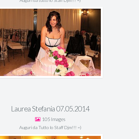
Auguri da tutto lo Staff Djm!!! =)
Laurea Stefania 07.05.2014
105
Auguri da Tutto lo Staff Djm!!! =)