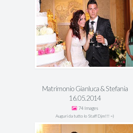
Matrimonio Gianluca & Stefania
16.05.2014
74
Auguri da tutto lo Staff Djm!!! =)