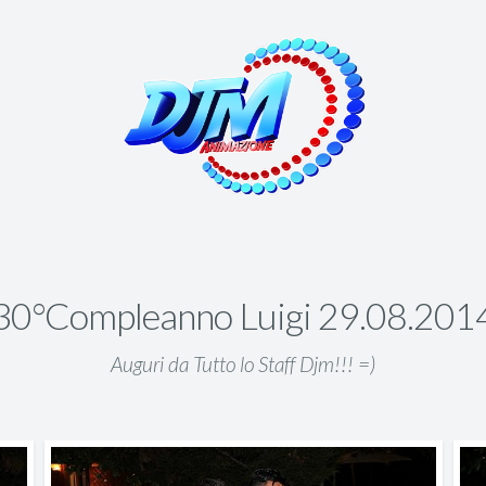
30°Compleanno Luigi 29.08.201
Auguri da Tutto lo Staff Djm!!! =)