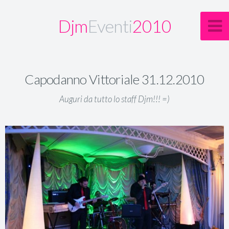
Djm
Eventi
2010
Capodanno Vittoriale 31.12.2010
Auguri da tutto lo staff Djm!!! =)