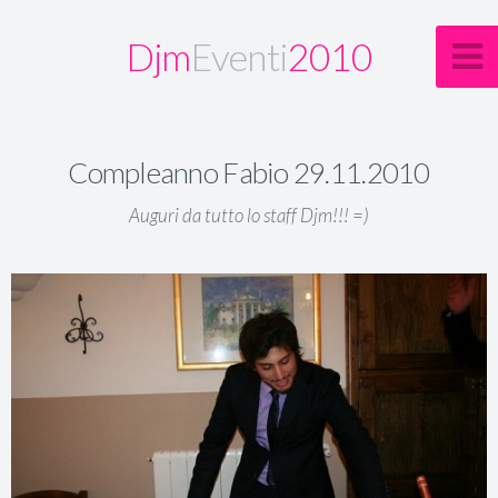
Djm
Eventi
2010
Compleanno Fabio 29.11.2010
Auguri da tutto lo staff Djm!!! =)