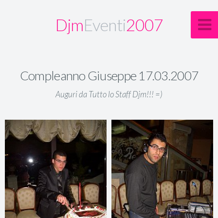
Djm
Eventi
2007
Compleanno Giuseppe 17.03.2007
Auguri da Tutto lo Staff Djm!!! =)