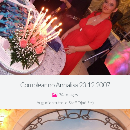
Compleanno Annalisa 23.12.2007
34
Auguri da tutto lo Staff Djm!!! =)