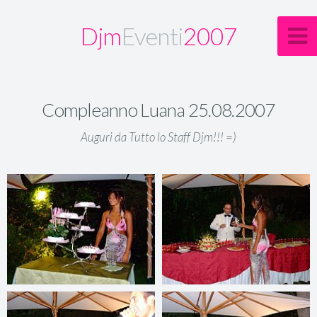
Djm
Eventi
2007
Compleanno Luana 25.08.2007
Auguri da Tutto lo Staff Djm!!! =)