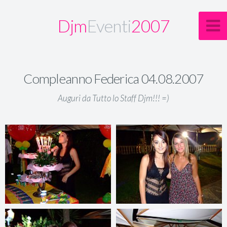
Djm
Eventi
2007
Compleanno Federica 04.08.2007
Auguri da Tutto lo Staff Djm!!! =)