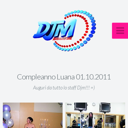
Compleanno Luana 01.10.2011
Auguri da tutto lo staff Djm!!! =)