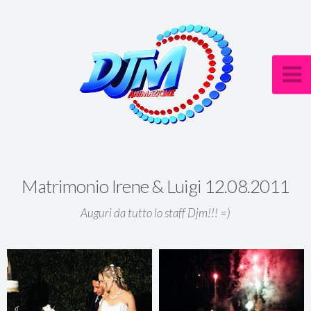
Matrimonio Irene & Luigi 12.08.2011
Auguri da tutto lo staff Djm!!! =)