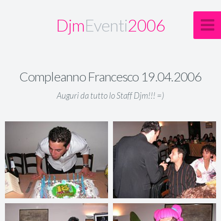
Djm
Eventi
2006
Compleanno Francesco 19.04.2006
Auguri da tutto lo Staff Djm!!! =)