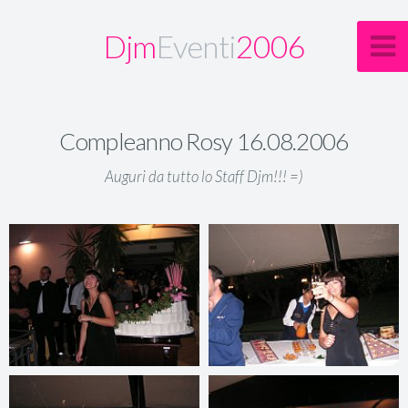
Djm
Eventi
2006
Compleanno Rosy 16.08.2006
Auguri da tutto lo Staff Djm!!! =)