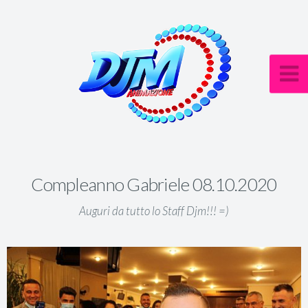
Compleanno Gabriele 08.10.2020
Auguri da tutto lo Staff Djm!!! =)