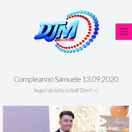
Compleanno Samuele 13.09.2020
Auguri da tutto lo Staff Djm!!! =)