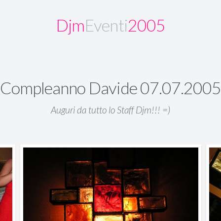
Djm
Eventi
2005
Compleanno Davide 07.07.200
Auguri da tutto lo Staff Djm!!! =)