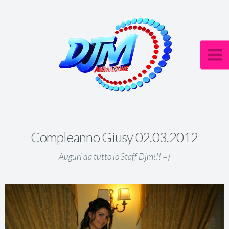
Compleanno Giusy 02.03.2012
Auguri da tutto lo Staff Djm!!! =)