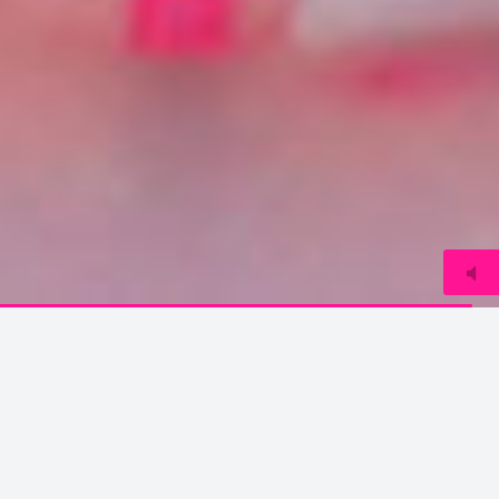
© 2022
www.djmfoto.it
Foto Album Djm Animazione
Seleziona l'anno che desideri visualizzare